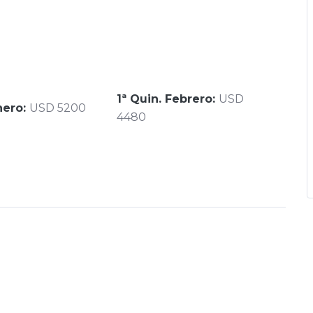
1ª Quin. Febrero:
USD
nero:
USD 5200
4480