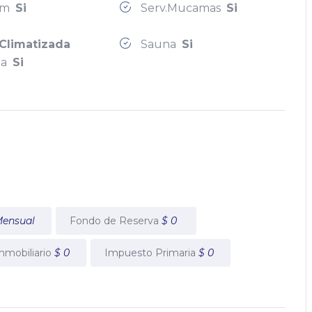
om
Si
Serv.Mucamas
Si
Climatizada
Sauna
Si
cia
Si
ensual
Fondo de Reserva
$ 0
nmobiliario
$ 0
Impuesto Primaria
$ 0