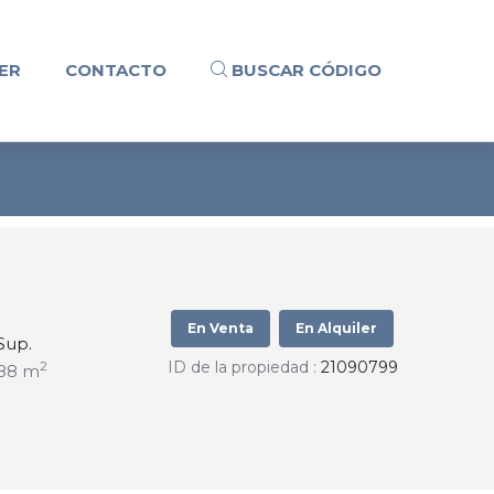
ER
CONTACTO
BUSCAR CÓDIGO
En Venta
En Alquiler
Sup.
ID de la propiedad :
21090799
2
88 m