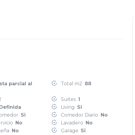
sta parcial al
Total m2
88
2
Suites
1
Definida
Living
Si
 Comedor
Si
Comedor Diario
No
rvicio
No
Lavadero
No
Leña
No
Garage
Si