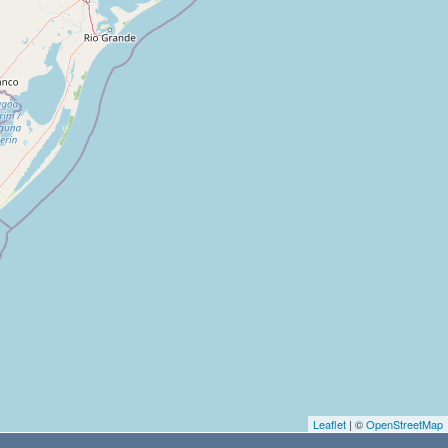
Leaflet
| ©
OpenStreetMap